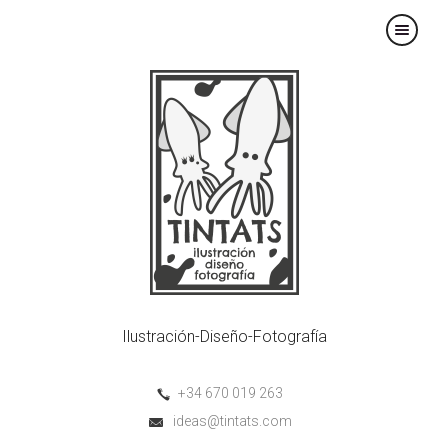
×
Ilustración-Diseño-Fotografía
+34 670 019 263
ideas@tintats.com