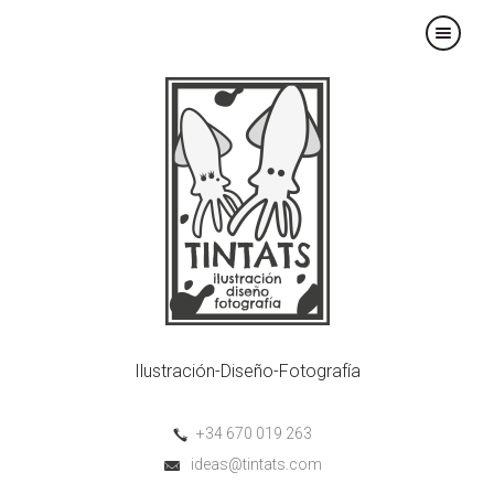
×
Ilustración-Diseño-Fotografía
+34 670 019 263
ideas@tintats.com